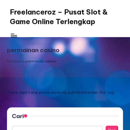
Freelanceroz – Pusat Slot &
Skip
to
Game Online Terlengkap
content
Satu
platform
untuk
permainan casino
Slot
Gacor,
Beranda
»
permainan casino
Casino,
Sportsbook,
Poker
&
Game
There aren’t any posts currently published under this tag.
Online
terbaik.
Cari