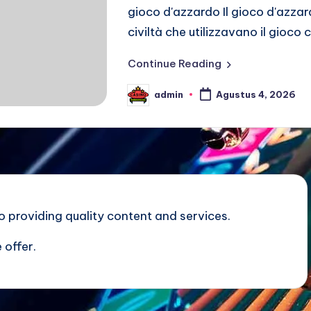
gioco d'azzardo Il gioco d'azzard
civiltà che utilizzavano il gioc
Continue Reading
admin
Agustus 4, 2026
Posted
by
 providing quality content and services.
 offer.