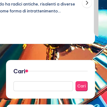
o ha radici antiche, risalenti a diverse
o come forma di intrattenimento…
Cari
Cari