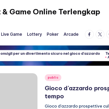
t & Game Online Terlengkap
facebook.
twitte
t
Live Game
Lottery
Poker
Arcade
ivertimento sicuro nel gioco d'azzardo
Test Post Creat
Agustus 4, 2026
Posted
public
in
Gioco d'azzardo prospe
tempo
Gioco d'azzardo prospettive cultu