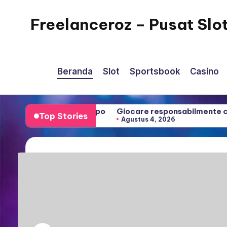
Freelanceroz – Pusat Slo
Skip
to
Satu
content
platform
Beranda
Slot
Sportsbook
Casino
untuk
Slot
Gacor,
erso il tempo
Giocare responsabilmente consigli per un d
Top Stories
Casino,
Agustus 4, 2026
Sportsbook,
Poker
&
Game
Online
terbaik.