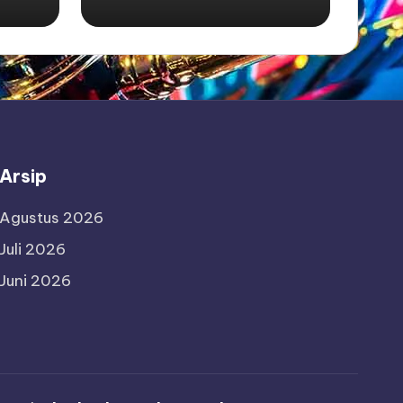
Arsip
Agustus 2026
Juli 2026
Juni 2026