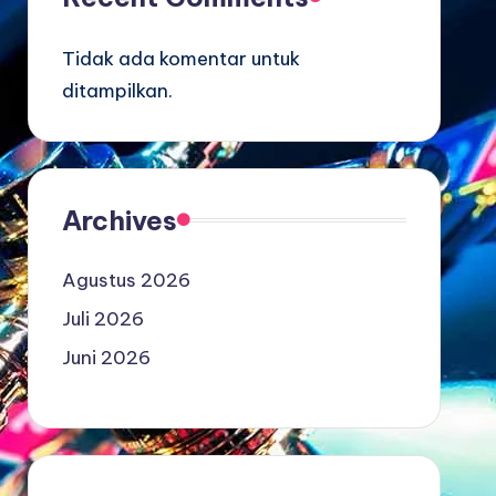
Tidak ada komentar untuk
ditampilkan.
Archives
Agustus 2026
Juli 2026
Juni 2026