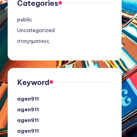
Categories
public
Uncategorized
στοιχηματικες
Keyword
agen911
agen911
agen911
agen911